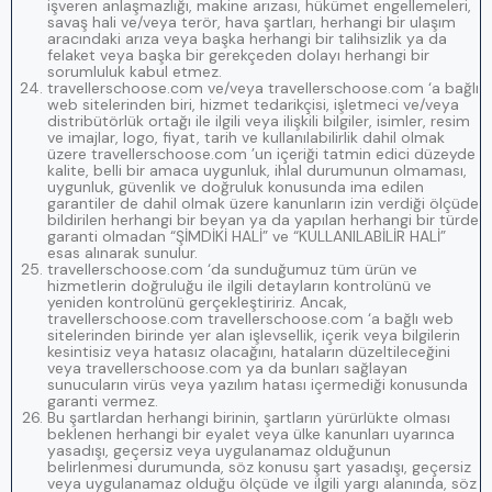
işveren anlaşmazlığı, makine arızası, hükümet engellemeleri,
savaş hali ve/veya terör, hava şartları, herhangi bir ulaşım
aracındaki arıza veya başka herhangi bir talihsizlik ya da
felaket veya başka bir gerekçeden dolayı herhangi bir
sorumluluk kabul etmez.
travellerschoose.com ve/veya travellerschoose.com ‘a bağlı
web sitelerinden biri, hizmet tedarikçisi, işletmeci ve/veya
distribütörlük ortağı ile ilgili veya ilişkili bilgiler, isimler, resim
ve imajlar, logo, fiyat, tarih ve kullanılabilirlik dahil olmak
üzere travellerschoose.com ’un içeriği tatmin edici düzeyde
kalite, belli bir amaca uygunluk, ihlal durumunun olmaması,
uygunluk, güvenlik ve doğruluk konusunda ima edilen
garantiler de dahil olmak üzere kanunların izin verdiği ölçüde
bildirilen herhangi bir beyan ya da yapılan herhangi bir türde
garanti olmadan “ŞİMDİKİ HALİ” ve “KULLANILABİLİR HALİ”
esas alınarak sunulur.
travellerschoose.com ‘da sunduğumuz tüm ürün ve
hizmetlerin doğruluğu ile ilgili detayların kontrolünü ve
yeniden kontrolünü gerçekleştiririz. Ancak,
travellerschoose.com travellerschoose.com ‘a bağlı web
sitelerinden birinde yer alan işlevsellik, içerik veya bilgilerin
kesintisiz veya hatasız olacağını, hataların düzeltileceğini
veya travellerschoose.com ya da bunları sağlayan
sunucuların virüs veya yazılım hatası içermediği konusunda
garanti vermez.
Bu şartlardan herhangi birinin, şartların yürürlükte olması
beklenen herhangi bir eyalet veya ülke kanunları uyarınca
yasadışı, geçersiz veya uygulanamaz olduğunun
belirlenmesi durumunda, söz konusu şart yasadışı, geçersiz
veya uygulanamaz olduğu ölçüde ve ilgili yargı alanında, söz