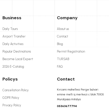
Business
Company
Daily Tours
About us
Airport Transfer
Contact
Daily Activities
Blog
Popular Destinations
Permit Registration
Become Local Expert
TURSAB
2026 E-Catalog
FAQ
Policys
Contact
Kırcami mahellesi Perge bulvari
Cancellation Policy
emine melli iş merkezi c blok 71/105
GDPR Policy
Muratpasa Antalya
Privacy Policy
05363677794