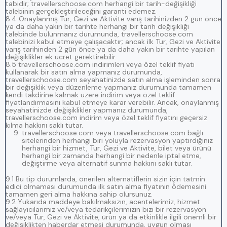
tabidir; travellerschoose.com herhangi bir tarih-değişikliği
talebinin gerçekleştirileceğini garanti edemez.
8.4 Onaylanmış Tur, Gezi ve Aktivite varış tarihinizden 2 gün önce
ya da daha yakın bir tarihte herhangi bir tarih değişikliği
talebinde bulunmanız durumunda, travellerschoose.com
talebinizi kabul etmeye çalışacaktır; ancak ilk Tur, Gezi ve Aktivite
varış tarihinden 2 gün önce ya da daha yakın bir tarihte yapılan
değişiklikler ek ücret gerektirebilir.
8.5 travellerschoose.com indirimleri veya özel teklif fiyatı
kullanarak bir satın alma yapmanız durumunda,
travellerschoose.com seyahatinizde satın alma işleminden sonra
bir değişiklik veya düzenleme yapmanız durumunda tamamen
kendi takdirine kalmak üzere indirim veya özel teklif
fiyatlandırmasını kabul etmeye karar verebilir. Ancak, onaylanmış
seyahatinizde değişiklikler yapmanız durumunda,
travellerschoose.com indirim veya özel teklif fiyatını geçersiz
kılma hakkını saklı tutar.
travellerschoose.com veya travellerschoose.com bağlı
sitelerinden herhangi biri yoluyla rezervasyon yaptırdığınız
herhangi bir hizmet, Tur, Gezi ve Aktivite, bilet veya ürünü
herhangi bir zamanda herhangi bir nedenle iptal etme,
değiştirme veya alternatif sunma hakkını saklı tutar.
9.1 Bu tip durumlarda, önerilen alternatiflerin sizin için tatmin
edici olmaması durumunda ilk satın alma fiyatının ödemesini
tamamen geri alma hakkına sahip olursunuz.
9.2 Yukarıda maddeye bakılmaksızın, acentelerimiz, hizmet
sağlayıcılarımız ve/veya tedarikçilerimizin bizi bir rezervasyon
ve/veya Tur, Gezi ve Aktivite, ürün ya da etkinlikle ilgili önemli bir
değişiklikten haberdar etmesi durumunda, uygun olması