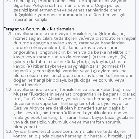
Yolculuğa çıkmadan önce kesinlikle kapsamlı bir Seyahat
Sigortası Poliçesi satın almanızı öneririz. Çoğu poliçe,
gezinizi iptal etmeniz veya seyahat tarihlerinde önemli
değişiklikler yapmanız durumunda iptal ücretleri ve ilgili
masrafları karşılar.
Feragat ve Sorumluluk Kısıtlamaları
travellerschoose.com veya temsilcileri, bağlı kuruluşları,
hizmet sağlayıcıları, tedarikçileri ve/veya distribütörleri hiçbir
durumda aşağıda sayılan kayıp, zarar veya hasarlardan
sorumlu olmayacaktır (söz konusu kayıp veya zarar
öngörülmüş, öngörülebilir, bilinen ya da başka nitelikte bir
kayıp veya zarar olsun ya da olmasın): (a) veri kaybı; (b)
gelir ya da tahmin edilen kâr kaybı; (c) iş kaybı; (d) fırsat
kaybı; (e) itibar kaybı veya saygınlığın zarar görmesi; (f)
üçüncü kişilerin uğradığı zararlar; veya (g) eylem şekli ne
olursa olsun travellerschoose.com sayfasının kullanımından
doğan herhangi bir dolaylı, bağlı, doğal ve zorunlu veya
cezai hasarlar.
travellerschoose.com, temsilcileri ve tedarikçileri bağımsız
Müşteri/Tüketicilerin seyahat programları ile bağlantılı olarak
otel, Tur, Gezi ve Aktivite, yolculuk veya herhangi bir hizmet
düzenlemesi yaparken, herhangi bir otel, taşıyıcı veya Tur,
Gezi ve Aktivitelere dahil olan hizmetleri sunan başka bir
şirket veya kişinin temerrüdünden kaynaklı olarak can ve
mala gelecek herhangi bir zarar, hasar, kayıp, kaza, gecikme
veya düzensizlik, yükümlülük veya masraftan sorumlu
olmayacaktır.
Ayrıca, travellerschoose.com, temsilcileri ve tedarikçileri
kontrolleri dışında oluşan herhangi bir hastalık, hırsızlık, işçi-