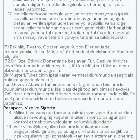
sunulan diğer hizmetler ile ilgili olarak herhangi bir para
iadesi yapılmaz.
travellerschoose.com ile yapılan bir rezervasyonun iptali
travellerschoose.com tarafından uygulanan ve aşağıda
detayları verilen iptal ücretlerine yol açabilir. Varsa diğer
tedarikçiler tarafından da ek ücret getirilebilir. Herhangi bir
rezervasyonu iptal ederken, toplam iptal ücretleri e-mail,
sms mesajı veya telefon yoluyla tarafınıza bildirilecektir.
17.1 Etkinlik, Tiyatro, Gösteri veya Kupon Biletleri iade
edilemeyebilir, lütfen Müşteri/Tüketici destek ekibinden önceden
bilgi alın.
17.2 Bir Özel Etkinlik Döneminde başlayan Tur, Gezi ve Aktivite
veya Paketler iade edilemeyebilir, lütfen Müşteri/Tüketici destek
ekibinden önceden bilgi alın.
Bir Müşteri/Tüketicinin iptal kararı vermesi durumunda aşağıdaki
politika geçerli olacaktır;
Tur, Gezi ve Aktivite tarihinden en az 5 gün önce bildirimde
bulunulması durumunda: kişi başı değil toplam olmak kaydıyla
10€ idare ücreti kesilerek ödenen paraların tamamı iade edilir. En
az 3 gün önce bildirimde bulunulmaması durumunda: iade
yapılmaz.
Pasaport, Vize ve Sigorta
Milliyeti ve varış noktasına bakılmaksızın ziyaret edecekleri
ülkeye mevcut giriş koşullarını ülkenin konsolosluğundan
kontrol etmek tüm yolcuların sorumluluğundadır.
Vize ve sağlık koşulları bildirimde bulunmaksızın
değiştirilebildiğinden, yolculuğa çıkmadan önce sağlık ve
vize koşullarını ilgili konsolosluktan teyit ettirmenizi öneririz.