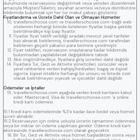
durumunda rezervasyonu değiştirmek veya yeniden düzenlemek
amacıyla Müşteri/Tüketici, seyahat acentesi ve/veya distribütöre
bildirimde bulunmak için her tür makul çabayı gösteririz.
Fiyatlandırma ve Ücrete Dahil Olan ve Olmayan Hizmetler
travellerschoose.com ve travellerschoose.com-bağlı web
sitelerinin herhangi birinde listelenen fiyatlar başka şekilde
belirtilmedikçe kişi başı fiyattır.
Fiyatlar fiyat teklifi verildiği sıradaki mevcut yerel tarifeler
baz alınarak belirlenmiş, travellerschoose.com tarafından
belirlenen geçerli yabancı para birimine çevrilmiştir.
Fiyat teklifleri, rezervasyon onaylanana kadar bildirimde
bulunmadan yapılabilecek değişikliklere tabidir.
Aksi öngörülmedikçe, fiyatlara giriş ücretleri dahil değildir.
Fiyatlara Tur, Gezi ve Aktivite yöneticileri, sürücüler veya
yerel rehberlere verilen bahşiş/hediyeleri; bagaj ve kişisel
sigorta; kişisel nitelikte herhangi bir unsuru ve listede özel
olarak belirtilmeyen yiyecek ve içecekler dahil değildir.
Ödemeler ve İptaller
travellerschoose.com aşağıda verilen kredi kartlarını kabul
eder: Mastercard, Visa ile travellerschoose.com ‘a online
kredi kartı ödemesi.
15.1 Kredi kartı ödemelerinde %3’e kadar ilave bedel veya hizmet
ücreti alınabilir.
15.2 Rezervasyon için online yoluyla ücretin tamamının ödenmesi
veya bir miktar ön ödeme yapılması gerekir. Ödeme kredi kartı
ekstresinde travellerschoose.com olarak geçecektir.
Bir Tur, Gezi ve Aktivite veya hizmet başladıktan sonra veya
kullanılan herhangi bir paket, konaklama, yemek veya