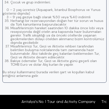
Çocuk ve grup indirimleri;
0 – 2 yaş ücretsiz (Aquapark, İstanbul Bosphorus ve Yunus
gösterisi dışında)
3 – 9 yaş geziye bağlı olarak %50 veya %40 indirimli
Herhangi bir rezervasyondan doğan her tür sorun ve husus
da Türk kanunlarına başvurulacaktır.
Misafirlerimizin hareket saatinden 10 dakika önce lobi veya
resepsiyonda değil otelin ana kapısında hazır bulunmaları
gerekir. Trafik sıkışıklığı ya da önceki otellerde yaşanan
gecikmelerden dolayı otelden alınmanız bizim kontrolümüz
dışında gecikebilir.
Misafirlerimizi Tur, Gezi ve Aktivite rehberi tarafından
belirtilen buluşma noktalarında tam zamanında hazır
bulunmalıdır. Aksi takdirde geç kalanları beklemeden Tur,
Gezi ve Aktivite devam edilecektir.
Bakiye ödemeler Tur, Gezi ve Aktivite günü geçerli olan
TCMB Euro ve dolar Alış kurları ile yapılır.
Bu siteyi kullanmanız burada verilen şart ve koşulları kabul
ettiğiniz anlamına gelir.
Antalya's No. 1 Tour and Activity Company Travel