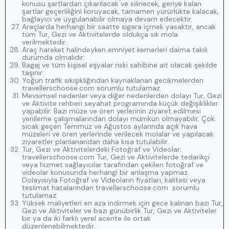
konusu şartlardan çıkarılacak ve silinecek, geriye kalan
şartlar geçerliliğini koruyacak, tamamen yürürlükte kalacak,
bağlayıcı ve uygulanabilir olmaya devam edecektir.
Araçlarda herhangi bir saatte sigara içmek yasaktır, ancak
tüm Tur, Gezi ve Aktivitelerde oldukça sık mola
verilmektedir.
Araç hareket halindeyken emniyet kemerleri daima takılı
durumda olmalıdır.
Bagaj ve tüm kişisel eşyalar riski sahibine ait olacak şekilde
taşınır.
Yoğun trafik sıkışıklığından kaynaklanan gecikmelerden
travellerschoose.com sorumlu tutulamaz.
Mevsimsel nedenler veya diğer nedenlerden dolayı Tur, Gezi
ve Aktivite rehberi seyahat programında küçük değişiklikler
yapabilir. Bazı müze ve ören yerlerinin ziyaret edilmesi
yenileme çalışmalarından dolayı mümkün olmayabilir. Çok
sıcak geçen Temmuz ve Ağustos aylarında açık hava
müzeleri ve ören yerlerinde verilecek molalar ve yapılacak
ziyaretler planlanandan daha kısa tutulabilir.
Tur, Gezi ve Aktivitelerdeki Fotoğraf ve Videolar;
travellerschoose.com Tur, Gezi ve Aktivitelerde tedarikçi
veya hizmet sağlayıcılar tarafından çekilen fotoğraf ve
videolar konusunda herhangi bir anlaşma yapmaz.
Dolayısıyla Fotoğraf ve Videoların fiyatları, kalitesi veya
teslimat hatalarından travellerschoose.com sorumlu
tutulamaz.
Yüksek maliyetleri en aza indirmek için gece kalınan bazı Tur,
Gezi ve Aktiviteler ve bazı günübirlik Tur, Gezi ve Aktiviteler
bir ya da iki farklı yerel acente ile ortak
düzenlenebilmektedir.