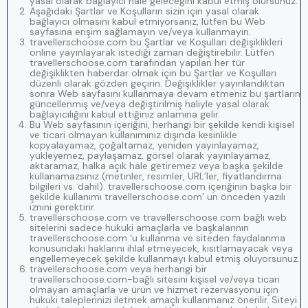
yasal olarak bağlayıcı hale geleceğini kabul etmiş olursunuz.
Aşağıdaki Şartlar ve Koşulların sizin için yasal olarak
bağlayıcı olmasını kabul etmiyorsanız, lütfen bu Web
sayfasına erişim sağlamayın ve/veya kullanmayın.
travellerschoose.com bu Şartlar ve Koşulları değişiklikleri
online yayınlayarak istediği zaman değiştirebilir. Lütfen
travellerschoose.com tarafından yapılan her tür
değişiklikten haberdar olmak için bu Şartlar ve Koşulları
düzenli olarak gözden geçirin. Değişiklikler yayınlandıktan
sonra Web sayfasını kullanmaya devam etmeniz bu şartların
güncellenmiş ve/veya değiştirilmiş haliyle yasal olarak
bağlayıcılığını kabul ettiğiniz anlamına gelir.
Bu Web sayfasının içeriğini, herhangi bir şekilde kendi kişisel
ve ticari olmayan kullanımınız dışında kesinlikle
kopyalayamaz, çoğaltamaz, yeniden yayınlayamaz,
yükleyemez, paylaşamaz, görsel olarak yayınlayamaz,
aktaramaz, halka açık hale getiremez veya başka şekilde
kullanamazsınız (metinler, resimler, URL’ler, fiyatlandırma
bilgileri vs. dahil). travellerschoose.com içeriğinin başka bir
şekilde kullanımı travellerschoose.com’ un önceden yazılı
iznini gerektirir.
travellerschoose.com ve travellerschoose.com bağlı web
sitelerini sadece hukuki amaçlarla ve başkalarının
travellerschoose.com ‘u kullanma ve siteden faydalanma
konusundaki haklarını ihlal etmeyecek, kısıtlamayacak veya
engellemeyecek şekilde kullanmayı kabul etmiş oluyorsunuz.
travellerschoose.com veya herhangi bir
travellerschoose.com-bağlı sitesini kişisel ve/veya ticari
olmayan amaçlarla ve ürün ve hizmet rezervasyonu için
hukuki taleplerinizi iletmek amaçlı kullanmanız önerilir. Siteyi