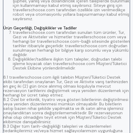
şüpheli, yanlış veya dolandırıcılık içeren taleplerde bulunmak
için kullanmamayı kabul etmiş sayılırsınız. Siteye giriş için
travellerschoose.com tarafından özellikle izin verilmedikçe
robot veya otomasyonlu yollara başvurmamayı kabul etmiş
sayılırsınız.
Ürün Geçerliliği, Değişiklikler ve Tadiller
travellerschoose.com tarafından sunulan tüm ürünler, Tur,
Gezi ve Aktiviteler ve hizmetler travellerschoose.com veya
herhangi bir travellerschoose.com-bağlı sitesinde gösterilen
tarihler itibariyle geçerlidir. travellerschoose.com doğrudan
sunulmayan herhangi bir bilgiye karşı sorumlu veya yükümlü
değildir.
Değişiklikler/tadillere ilişkin tüm talepler, doğrudan talebi
işleme koyacak olan travellerschoose.com Müşteri/Tüketici
Destek Ekibine yönlendirilmelidir.
8.1 travellerschoose.com ilgili talebin Müşteri/Tüketici Destek
ekibi tarafından onaylanan Tur, Gezi ve Aktivite varış tarihinizden
en geç iki (2) gün önce alınmış olması koşuluyla mevcut
rezervasyon tarihlerini değiştirmek veya yeniden düzenlemek için
herhangi bir ücret talep etmez.
8.2 Özel bir etkinlik, tiyatro veya gösteri biletlerinin değiştirilmesi
veya yeniden düzenlenmesi mümkün olmayabilir. Bu biletlerin
satışı bazen nihai şekilde yapılmakta ve ilk satın alma işleminiz
onaylandıktan sonra değiştirilememektedir. Bir rezervasyonun
nihai olup olmadığını teyit etmek için Müşteri/Tüketici Destek
ekibimize danışabilirsiniz.
8.3 Diğer tüm tarih-değişikliği talepleri ve düzenlemeleri
tedarikçilerimiz ve/veya hizmet sağlayıcılarımızın uygunluğuna