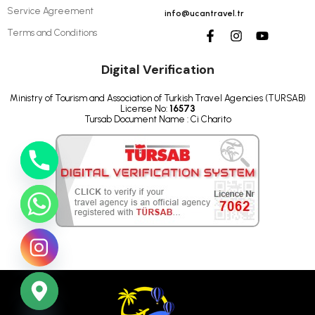
Service Agreement
info@ucantravel.tr
Terms and Conditions
Digital Verification
Ministry of Tourism and Association of Turkish Travel Agencies (TURSAB)
License No:
16573
Tursab Document Name : Ci Charito
ide chaty